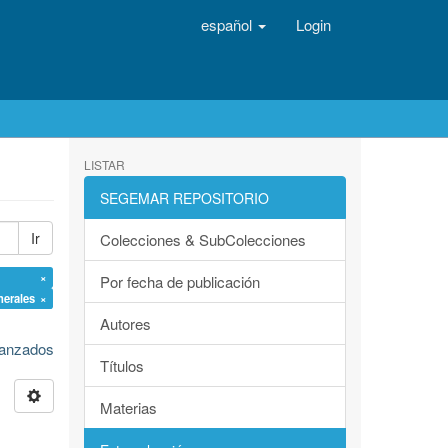
español
Login
LISTAR
SEGEMAR REPOSITORIO
Ir
Colecciones & SubColecciones
 ×
Por fecha de publicación
nerales ×
Autores
avanzados
Títulos
Materias