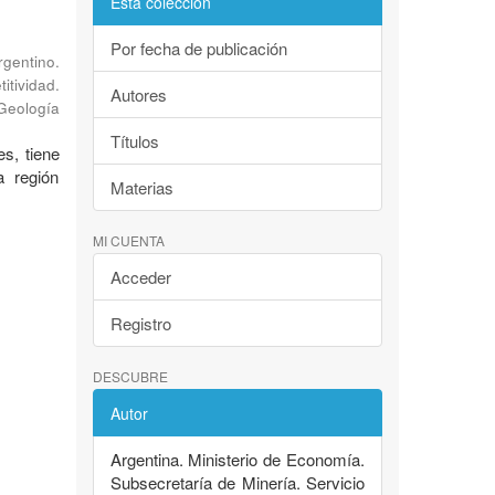
Esta colección
Por fecha de publicación
rgentino.
tividad.
Autores
 Geología
Títulos
es, tiene
a región
Materias
MI CUENTA
Acceder
Registro
DESCUBRE
Autor
Argentina. Ministerio de Economía.
Subsecretaría de Minería. Servicio