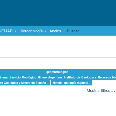
EGEMAR
Hidrogeología
Anales
Buscar
a geomorfológico
inería. Servicio Geológico Minero Argentino. Instituto de Geología y Recursos Mi
tuto Geológico y Minero de España ×
Materia: geología regional ×
Mostrar filtros 