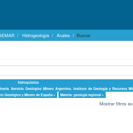
EGEMAR
Hidrogeología
Anales
Buscar
hidroquímica
inería. Servicio Geológico Minero Argentino. Instituto de Geología y Recursos Mi
tuto Geológico y Minero de España ×
Materia: geología regional ×
Mostrar filtros 