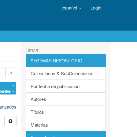
español
Login
LISTAR
SEGEMAR REPOSITORIO
Ir
Colecciones & SubColecciones
 ×
Por fecha de publicación
nerales ×
Autores
avanzados
Títulos
Materias