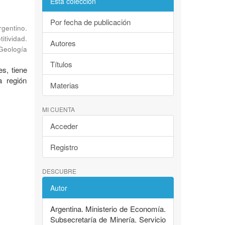
Esta colección
Por fecha de publicación
rgentino.
tividad.
Autores
 Geología
Títulos
es, tiene
a región
Materias
MI CUENTA
Acceder
Registro
DESCUBRE
Autor
Argentina. Ministerio de Economía.
Subsecretaría de Minería. Servicio