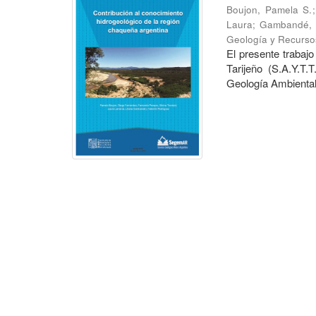
Boujon, Pamela S.
Laura
;
Gambandé, L
Geología y Recurso
El presente trabaj
Tarijeño (S.A.Y.T.
Geología Ambiental 