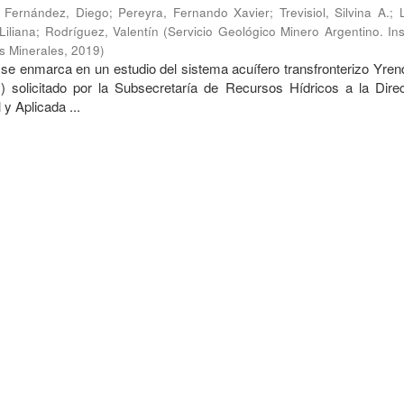
;
Fernández, Diego
;
Pereyra, Fernando Xavier
;
Trevisiol, Silvina A.
;
iliana
;
Rodríguez, Valentín
(
Servicio Geológico Minero Argentino. Ins
s Minerales
,
2019
)
o se enmarca en un estudio del sistema acuífero transfronterizo Yre
T.) solicitado por la Subsecretaría de Recursos Hídricos a la Dire
y Aplicada ...