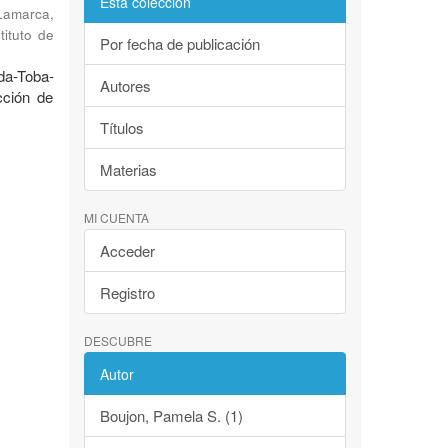
Esta colección
Lamarca,
tituto de
Por fecha de publicación
nda-Toba-
Autores
cción de
Títulos
Materias
MI CUENTA
Acceder
Registro
DESCUBRE
Autor
Boujon, Pamela S. (1)