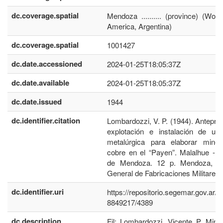
dc.coverage.spatial
Mendoza .......... (province) (Worl
America, Argentina)
dc.coverage.spatial
1001427
dc.date.accessioned
2024-01-25T18:05:37Z
dc.date.available
2024-01-25T18:05:37Z
dc.date.issued
1944
dc.identifier.citation
Lombardozzi, V. P. (1944). Antepro
explotación e instalación de un
metalúrgica para elaborar miner
cobre en el “Payen”. Malalhue - P
de Mendoza. 12 p. Mendoza, Di
General de Fabricaciones Militares.
dc.identifier.uri
https://repositorio.segemar.gov.ar/h
8849217/4389
dc.description
Fil: Lombardozzi, Vicente P. Minis