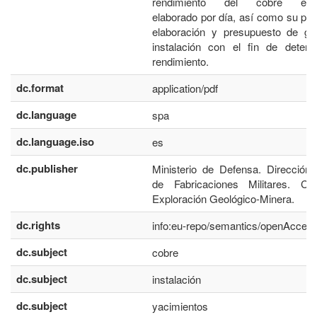
rendimiento del cobre electr
elaborado por día, así como su pr
elaboración y presupuesto de ga
instalación con el fin de deter
rendimiento.
dc.format
application/pdf
dc.language
spa
dc.language.iso
es
dc.publisher
Ministerio de Defensa. Dirección
de Fabricaciones Militares. Ce
Exploración Geológico-Minera.
dc.rights
info:eu-repo/semantics/openAcces
dc.subject
cobre
dc.subject
instalación
dc.subject
yacimientos