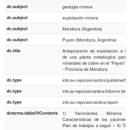
dc.subject
geologia minera
dc.subject
explotación minera
dc.subject
Mendoza (Argentina)
dc.subject
Puyen (Mendoza, Argentina)
dc.title
Anteproyecto de explotación e ins
de una planta metalúrgica para 
minerales de cobre en el “Payen”. 
- Provincia de Mendoza
dc.type
info:eu-repo/semantics/publishedVe
dc.type
info:ar-repo/semantics/informe técn
dc.type
info:eu-repo/semantics/report
dcterms.tableOfContents
1) Yacimientos Mineros
Características de los yacimien
Plan de trabajos a seguir – 4) Tra