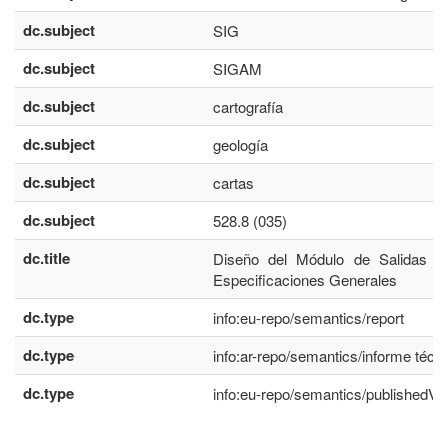
dc.subject
SIG
dc.subject
SIGAM
dc.subject
cartografía
dc.subject
geología
dc.subject
cartas
dc.subject
528.8 (035)
dc.title
Diseño del Módulo de Salidas Gr
Especificaciones Generales
dc.type
info:eu-repo/semantics/report
dc.type
info:ar-repo/semantics/informe técn
dc.type
info:eu-repo/semantics/publishedVe