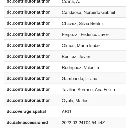
dc.contributor.author
Colina, A.
dc.contributor.author
Candaosa, Norberto Gabriel
dc.contributor.author
Chavez, Silvia Beatríz
dc.contributor.author
Ferpozzi, Federico Javier
dc.contributor.author
Olmos, María Isabel
dc.contributor.author
Benítez, Javier
dc.contributor.author
Rodríguez, Valentín
dc.contributor.author
Gambande, Liliana
dc.contributor.author
Tavitian Serrano, Ana Felisa
dc.contributor.author
Oyola, Matías
dc.coverage.spatial
ARG
dc.date.accessioned
2022-03-24T04:54:44Z