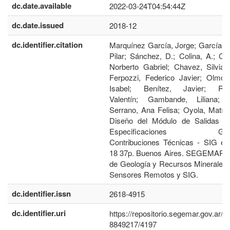
dc.date.available
2022-03-24T04:54:44Z
dc.date.issued
2018-12
dc.identifier.citation
Marquínez García, Jorge; García M
Pilar; Sánchez, D.; Colina, A.; C
Norberto Gabriel; Chavez, Silvia 
Ferpozzi, Federico Javier; Olmos
Isabel; Benítez, Javier; Rod
Valentín; Gambande, Liliana; T
Serrano, Ana Felisa; Oyola, Matía
Diseño del Módulo de Salidas Gr
Especificaciones Gener
Contribuciones Técnicas - SIG e 
18 37p. Buenos Aires. SEGEMAR. In
de Geología y Recursos Minerales.
Sensores Remotos y SIG.
dc.identifier.issn
2618-4915
dc.identifier.uri
https://repositorio.segemar.gov.ar/h
8849217/4197