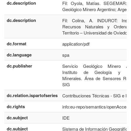
dc.description
Fil: Oyola, Matías. SEGEMAR: S
Geológico Minero Argentino; Argenti
dc.description
Fil: Colina, A. INDUROT: Insti
Recursos Naturales y Ordenac
Territorio – Universidad de Oviedo;
dc.format
application/pdf
dc.language
spa
dc.publisher
Servicio Geológico Minero Arg
Instituto de Geología y Re
Minerales. Área de Sensores Re
SIG
dc.relation.ispartofseries
Contribuciones Técnicas - SIG e ID
dc.rights
info:eu-repo/semantics/openAccess
dc.subject
IDE
dc.subject
Sistema de Información Geográfica