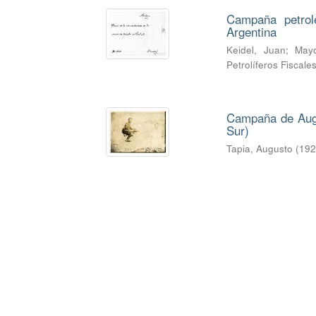
Campaña petrol
Argentina
Keidel, Juan
;
Mayo
Petrolíferos Fiscale
Campaña de Augus
Sur)
Tapia, Augusto
(
19