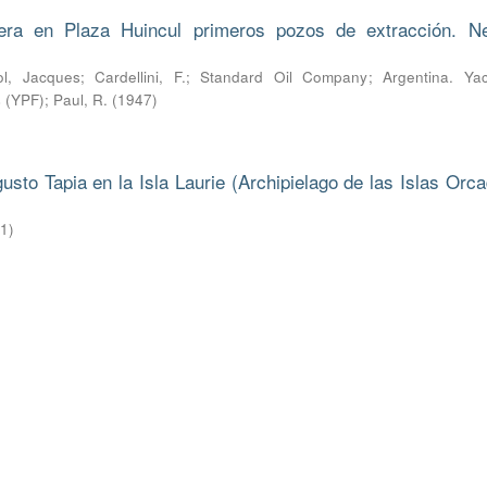
era en Plaza Huincul primeros pozos de extracción. N
l, Jacques
;
Cardellini, F.
;
Standard Oil Company
;
Argentina. Yac
s (YPF)
;
Paul, R.
(
1947
)
to Tapia en la Isla Laurie (Archipielago de las Islas Orca
21
)