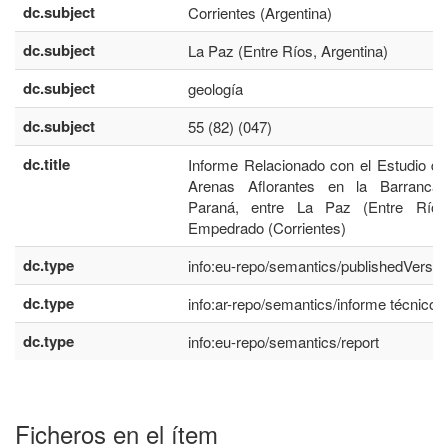
dc.subject
Corrientes (Argentina)
dc.subject
La Paz (Entre Ríos, Argentina)
dc.subject
geología
dc.subject
55 (82) (047)
dc.title
Informe Relacionado con el Estudio de
Arenas Aflorantes en la Barranca
Paraná, entre La Paz (Entre Ríos
Empedrado (Corrientes)
dc.type
info:eu-repo/semantics/publishedVersio
dc.type
info:ar-repo/semantics/informe técnico
dc.type
info:eu-repo/semantics/report
Ficheros en el ítem