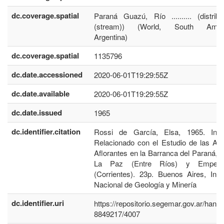
dc.coverage.spatial
Paraná Guazú, Río .......... (distribu
(stream)) (World, South Ameri
Argentina)
dc.coverage.spatial
1135796
dc.date.accessioned
2020-06-01T19:29:55Z
dc.date.available
2020-06-01T19:29:55Z
dc.date.issued
1965
dc.identifier.citation
Rossi de García, Elsa, 1965. Inf
Relacionado con el Estudio de las Ar
Aflorantes en la Barranca del Paraná, e
La Paz (Entre Ríos) y Empedr
(Corrientes). 23p. Buenos Aires, Insti
Nacional de Geología y Minería
dc.identifier.uri
https://repositorio.segemar.gov.ar/handl
8849217/4007