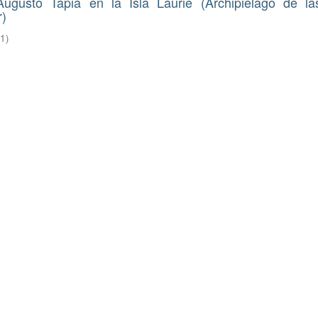
gusto Tapia en la Isla Laurie (Archipielago de las
r)
21
)