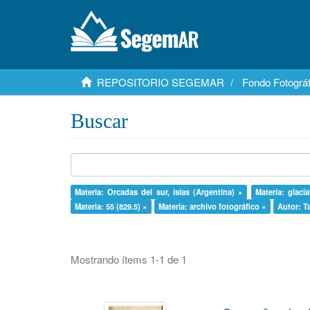
REPOSITORIO SEGEMAR
Fondo Fotográf
Buscar
Materia: Orcadas del sur, islas (Argentina) ×
Materia: glacia
Materia: 55 (829.5) ×
Materia: archivo fotográfico ×
Autor: T
Mostrando ítems 1-1 de 1