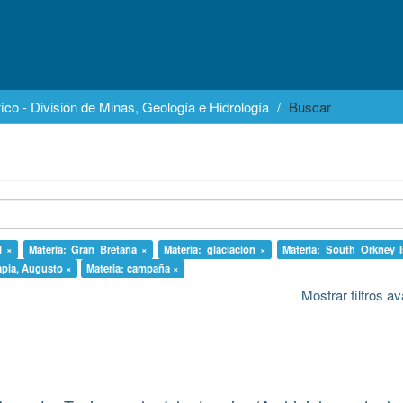
ico - División de Minas, Geología e Hidrología
Buscar
l ×
Materia: Gran Bretaña ×
Materia: glaciación ×
Materia: South Orkney 
apia, Augusto ×
Materia: campaña ×
Mostrar filtros 