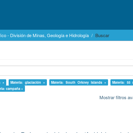
ico - División de Minas, Geología e Hidrología
Buscar
a ×
Materia: glaciación ×
Materia: South Orkney Islands ×
Materia: 55 
ria: campaña ×
Mostrar filtros 