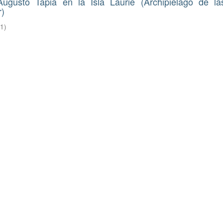
gusto Tapia en la Isla Laurie (Archipielago de las
r)
21
)