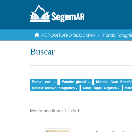
REPOSITORIO SEGEMAR
Fondo Fotográf
Buscar
Fecha: 1921 ×
Materia: glacial ×
Materia: Gran Bretañ
Materia: archivo fotográfico ×
Autor: Tapia, Augusto ×
Mate
Mostrando ítems 1-1 de 1