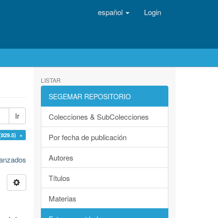
español
Login
LISTAR
SEGEMAR REPOSITORIO
Ir
Colecciones & SubColecciones
(829.5) ×
Por fecha de publicación
Autores
avanzados
Títulos
Materias