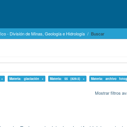
ico - División de Minas, Geología e Hidrología
Buscar
 ×
Materia: glaciación ×
Materia: 55 (829.5) ×
Materia: archivo foto
Mostrar filtros 