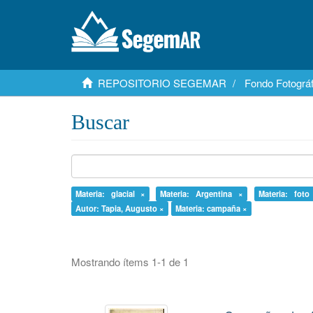
REPOSITORIO SEGEMAR
Fondo Fotográf
Buscar
Materia: glacial ×
Materia: Argentina ×
Materia: foto
Autor: Tapia, Augusto ×
Materia: campaña ×
Mostrando ítems 1-1 de 1