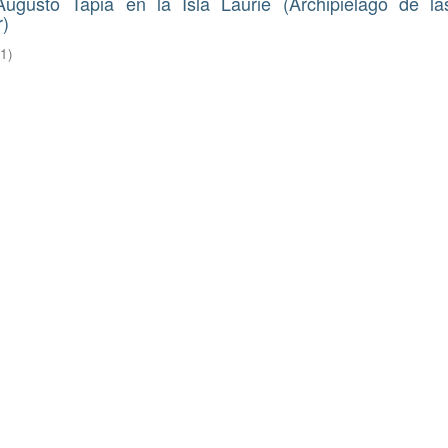
gusto Tapia en la Isla Laurie (Archipielago de las
r)
21
)