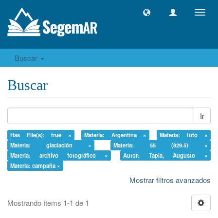
Camb
naveg
Buscar
Buscar
Ir
Has File(s): true ×
Materia: Argentina ×
Materia: foto ×
Materia: glaciación ×
Materia: 55 (829.5) ×
Materia: archivo fotográfico ×
Autor: Tapia, Augusto ×
Materia: campaña ×
Mostrar filtros avanzados
Mostrando ítems 1-1 de 1