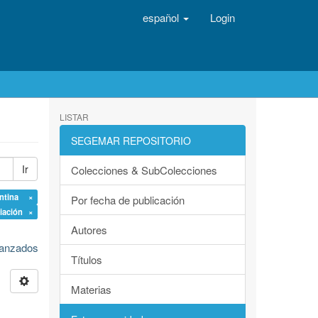
español
Login
LISTAR
SEGEMAR REPOSITORIO
Ir
Colecciones & SubColecciones
entina ×
Por fecha de publicación
ciación ×
Autores
avanzados
Títulos
Materias