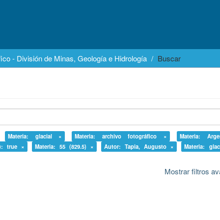
ico - División de Minas, Geología e Hidrología
Buscar
Materia: glacial ×
Materia: archivo fotográfico ×
Materia: Arg
): true ×
Materia: 55 (829.5) ×
Autor: Tapia, Augusto ×
Materia: gla
Mostrar filtros 