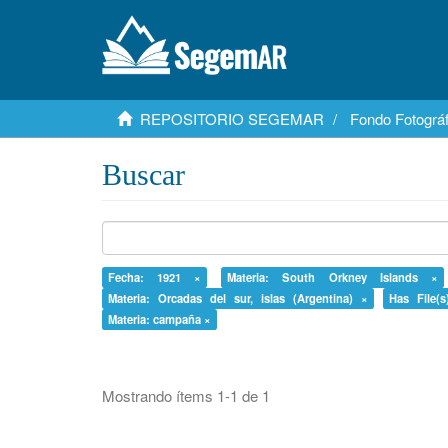
REPOSITORIO SEGEMAR
Fondo Fotográf
Buscar
Fecha: 1921 ×
Materia: South Orkney Islands ×
Materia: Orcadas del sur, islas (Argentina) ×
Has File(s
Materia: campaña ×
Mostrando ítems 1-1 de 1