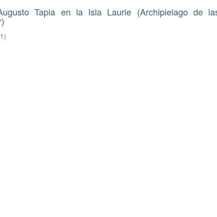
gusto Tapia en la Isla Laurie (Archipielago de las
r)
21
)