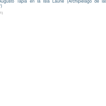
gusto Tapia en la Isla Laurie (Archipielago de las
r)
21
)