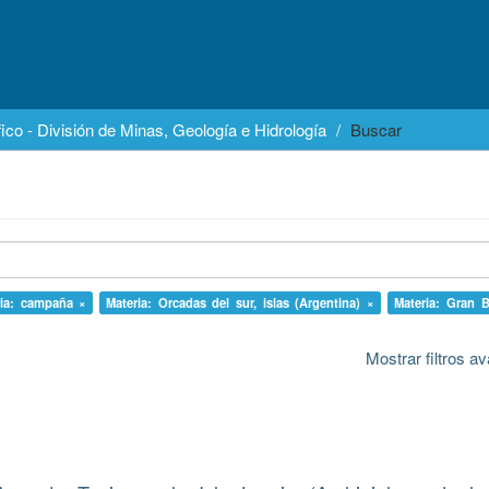
ico - División de Minas, Geología e Hidrología
Buscar
ria: campaña ×
Materia: Orcadas del sur, islas (Argentina) ×
Materia: Gran 
Mostrar filtros 