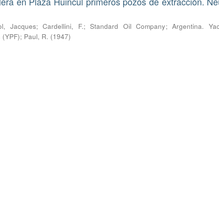
era en Plaza Huincul primeros pozos de extracción. N
l, Jacques
;
Cardellini, F.
;
Standard Oil Company
;
Argentina. Yac
s (YPF)
;
Paul, R.
(
1947
)