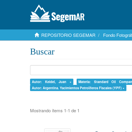
REPOSITORIO SEGEMAR
Fondo Fotográf
Buscar
Autor: Keidel, Juan ×
Materia: Standard Oil Compa
Autor: Argentina. Yacimientos Petrolíferos Fiscales (YPF) ×
Mostrando ítems 1-1 de 1