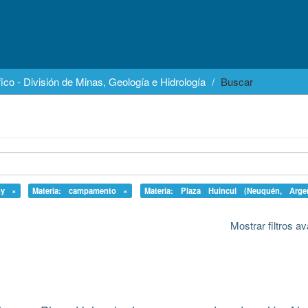
ico - División de Minas, Geología e Hidrología
Buscar
ny ×
Materia: campamento ×
Materia: Plaza Huincul (Neuquén, Arge
Mostrar filtros 