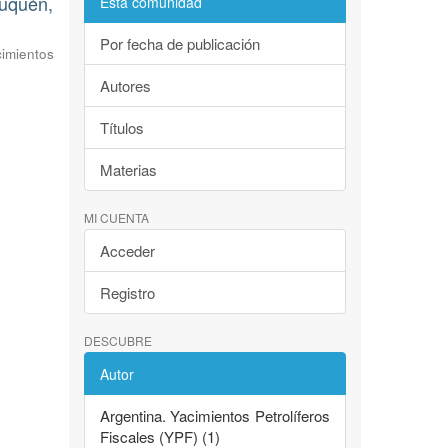
euquén,
Esta comunidad
Por fecha de publicación
imientos
Autores
Títulos
Materias
MI CUENTA
Acceder
Registro
DESCUBRE
Autor
Argentina. Yacimientos Petrolíferos
Fiscales (YPF) (1)