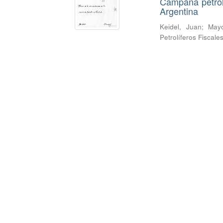
Campaña petrol
Argentina
Keidel, Juan
;
Mayo
Petrolíferos Fiscale