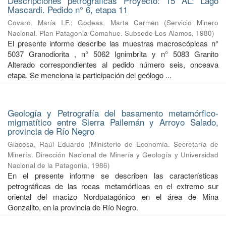
Descripciónes petrográficas Proyecto: 15 AL: Lago
Mascardi. Pedido n° 6, etapa 11
Covaro, María I.F.
;
Godeas, Marta Carmen
(
Servicio Minero
Nacional. Plan Patagonia Comahue. Subsede Los Alamos
,
1980
)
El presente informe describe las muestras macroscópicas n°
5037 Granodiorita , n° 5062 Ignimbrita y n° 5083 Granito
Alterado correspondientes al pedido número seis, onceava
etapa. Se menciona la participación del geólogo ...
Geología y Petrografía del basamento metamórfico-
migmatítico entre Sierra Pailemán y Arroyo Salado,
provincia de Río Negro
Giacosa, Raúl Eduardo
(
Ministerio de Economía. Secretaría de
Minería. Dirección Nacional de Minería y Geología y Universidad
Nacional de la Patagonia
,
1986
)
En el presente informe se describen las características
petrográficas de las rocas metamórficas en el extremo sur
oriental del macizo Nordpatagónico en el área de Mina
Gonzalito, en la provincia de Río Negro.