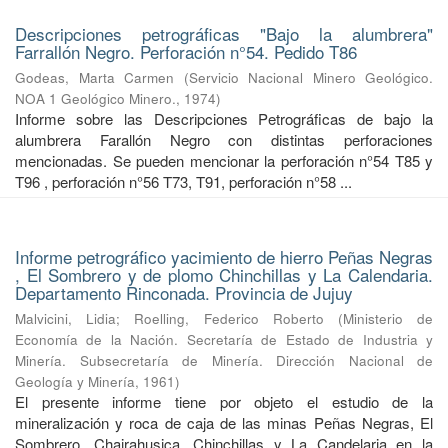
Descripciones petrográficas "Bajo la alumbrera"
Farrallón Negro. Perforación n°54. Pedido T86
Godeas, Marta Carmen
(
Servicio Nacional Minero Geológico.
NOA 1 Geológico Minero.
,
1974
)
Informe sobre las Descripciones Petrográficas de bajo la
alumbrera Farallón Negro con distintas perforaciones
mencionadas. Se pueden mencionar la perforación n°54 T85 y
T96 , perforación n°56 T73, T91, perforación n°58 ...
Informe petrográfico yacimiento de hierro Peñas Negras
, El Sombrero y de plomo Chinchillas y La Calendaria.
Departamento Rinconada. Provincia de Jujuy
Malvicini, Lidia
;
Roelling, Federico Roberto
(
Ministerio de
Economía de la Nación. Secretaría de Estado de Industria y
Minería. Subsecretaría de Minería. Dirección Nacional de
Geología y Minería
,
1961
)
El presente informe tiene por objeto el estudio de la
mineralización y roca de caja de las minas Peñas Negras, El
Sombrero, Chairahusica, Chinchillas y La Candelaria en la