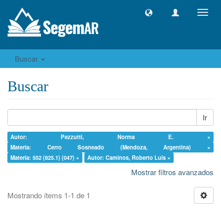
Camb
naveg
Buscar
Buscar
Ir
Autor: Pezzutti, Norma E. ×
Materia: Cerro Sosneado (Mendoza, Argentina) ×
Materia: 552 (825.1) (047) ×
Autor: Caminos, Roberto Luis ×
Mostrar filtros avanzados
Mostrando ítems 1-1 de 1