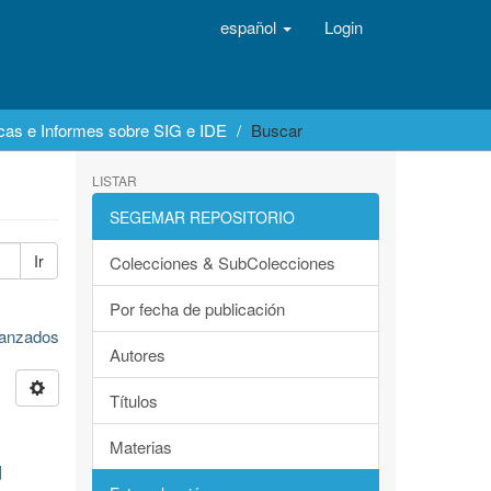
español
Login
icas e Informes sobre SIG e IDE
Buscar
LISTAR
SEGEMAR REPOSITORIO
Ir
Colecciones & SubColecciones
Por fecha de publicación
avanzados
Autores
Títulos
Materias
d