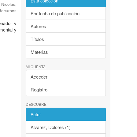
Esta colección
 Nicolás
;
 Recursos
Por fecha de publicación
eñado y
Autores
amental y
Títulos
Materias
MI CUENTA
Acceder
Registro
DESCUBRE
Autor
Alvarez, Dolores (1)