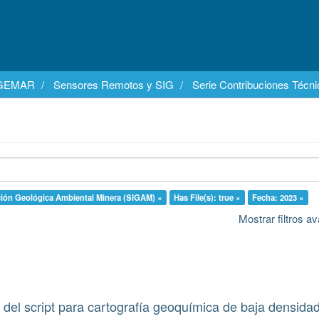
EGEMAR
Sensores Remotos y SIG
Serie Contribuciones Técn
ción Geológica Ambiental Minera (SIGAM) ×
Has File(s): true ×
Fecha: 2023 ×
Mostrar filtros 
del script para cartografía geoquímica de baja densida