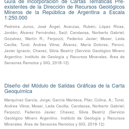
Guía de Incorporación de Cartas Temáticas Pre-
existentes de la Dirección de Recursos Geológicos
Mineros de la República de Argentina a Escala
1:250.000
Pedreira Junco, José Ángel
;
Avanzas, Rubén
;
López Rivas,
Jordán
;
Álvarez Fernández, Saúl
;
Candaosa, Norberto Gabriel
;
Gozalvez, Martín R.
;
Ferpozzi, Federico Javier
;
Moser, Leda
Cecilia
;
Turel, Andrea Vilma
;
Álvarez, María Dolores
;
Peroni,
Javier Ignacio
;
Chavez, Silvia Beatríz
(
Servicio Geológico Minero
Argentino. Instituto de Geología y Recursos Minerales. Área de
Sensores Remotos y SIG
,
2018-12
)
Diseño del Módulo de Salidas Gráficas de la Carta
Geoquímica
Marquínez García, Jorge
;
García Manteca, Pilar
;
Colina, A.
;
Turel,
Andrea Vilma
;
Moser, Leda Cecilia
;
Candaosa, Norberto Gabriel
;
Ferpozzi, Federico Javier
;
Chavez, Silvia Beatríz
(
Servicio
Geológico Minero Argentino. Instituto de Geología y Recursos
Minerales. Área de Sensores Remotos y SIG
,
2018-12
)