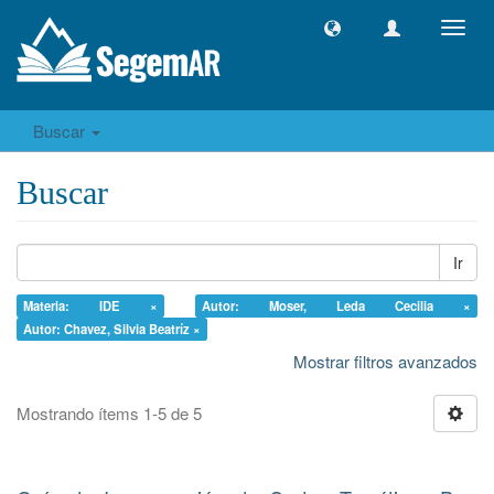
Camb
naveg
Buscar
Buscar
Ir
Materia: IDE ×
Autor: Moser, Leda Cecilia ×
Autor: Chavez, Silvia Beatríz ×
Mostrar filtros avanzados
Mostrando ítems 1-5 de 5