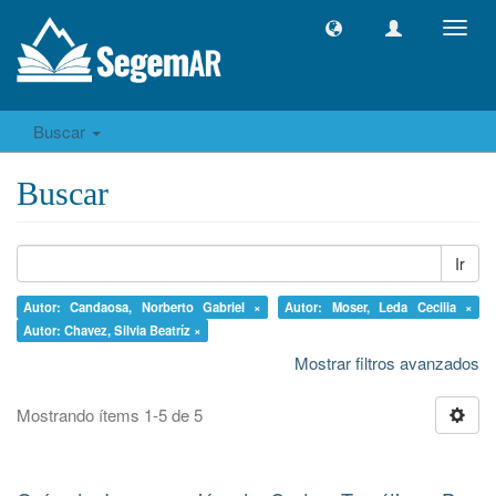
Camb
naveg
Buscar
Buscar
Ir
Autor: Candaosa, Norberto Gabriel ×
Autor: Moser, Leda Cecilia ×
Autor: Chavez, Silvia Beatríz ×
Mostrar filtros avanzados
Mostrando ítems 1-5 de 5