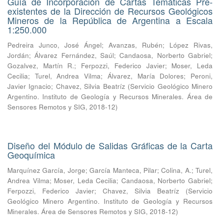
Guía de Incorporación de Cartas Temáticas Pre-
existentes de la Dirección de Recursos Geológicos
Mineros de la República de Argentina a Escala
1:250.000
Pedreira Junco, José Ángel
;
Avanzas, Rubén
;
López Rivas,
Jordán
;
Álvarez Fernández, Saúl
;
Candaosa, Norberto Gabriel
;
Gozalvez, Martín R.
;
Ferpozzi, Federico Javier
;
Moser, Leda
Cecilia
;
Turel, Andrea Vilma
;
Álvarez, María Dolores
;
Peroni,
Javier Ignacio
;
Chavez, Silvia Beatríz
(
Servicio Geológico Minero
Argentino. Instituto de Geología y Recursos Minerales. Área de
Sensores Remotos y SIG
,
2018-12
)
Diseño del Módulo de Salidas Gráficas de la Carta
Geoquímica
Marquínez García, Jorge
;
García Manteca, Pilar
;
Colina, A.
;
Turel,
Andrea Vilma
;
Moser, Leda Cecilia
;
Candaosa, Norberto Gabriel
;
Ferpozzi, Federico Javier
;
Chavez, Silvia Beatríz
(
Servicio
Geológico Minero Argentino. Instituto de Geología y Recursos
Minerales. Área de Sensores Remotos y SIG
,
2018-12
)