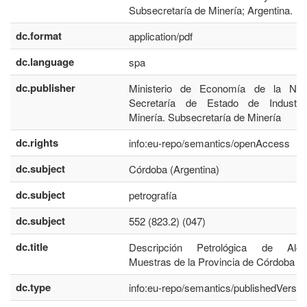
Subsecretaría de Minería; Argentina.
dc.format
application/pdf
dc.language
spa
dc.publisher
Ministerio de Economía de la Nac
Secretaría de Estado de Industri
Minería. Subsecretaría de Minería
dc.rights
info:eu-repo/semantics/openAccess
dc.subject
Córdoba (Argentina)
dc.subject
petrografía
dc.subject
552 (823.2) (047)
dc.title
Descripción Petrológica de Algu
Muestras de la Provincia de Córdoba
dc.type
info:eu-repo/semantics/publishedVersio