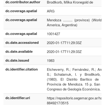
dc.contributor.author
Brodtkorb, Milka Kronegold de
dc.coverage.spatial
ARG
dc.coverage.spatial
Mendoza .......... (province) (World,
America, Argentina)
dc.coverage.spatial
1001427
dc.date.accessioned
2020-01-17T11:29:33Z
dc.date.available
2020-01-17T11:29:33Z
dc.date.issued
1983
dc.identifier.citation
Etcheverry, R.; Fernández, R.; Ame
S.; Schalamuk, I. y Brodtkorb, 
(1983). El Distrito Barítico de Ca
Provincia de Mendoza. 15 p. San Ju
Congreso de Geología Económica.
dc.identifier.uri
https://repositorio.segemar.gov.ar/han
8849217/3515