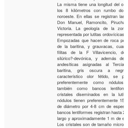
La misma tiene una longitud del or
los 8 kilómetros con rumbo domi
noroeste. En ellas se registran las
Don Manuel, Ramoncito, Pirucha
Victoria. La geología de la zona
representada por lutitas ordovícicas d
Empozadas que hacen de roca port
de la baritina, y grauvacas, cuarc
filitas de la F Villavicencio, de
silúrico?-devónica, y además de 
andesíticas asignadas al Terciari
baritina, gris oscura a negr
característico olor fétido, se pre
preferentemente como nódulos,
también como bancos lentifor
cristales diseminados en la lutita
nódulos tienen preferentemente 15-
de diámetro por 4-8 cm de espesor
bancos lentiformes registran hasta 2
largo y aproximadamente 1 m de esp
Los cristales son de tamaño micros