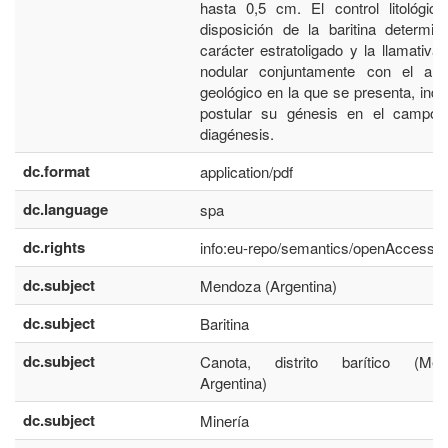
hasta 0,5 cm. El control litológic
disposición de la baritina determi
carácter estratoligado y la llamativa
nodular conjuntamente con el amb
geológico en la que se presenta, ind
postular su génesis en el campo 
diagénesis.
dc.format
application/pdf
dc.language
spa
dc.rights
info:eu-repo/semantics/openAccess
dc.subject
Mendoza (Argentina)
dc.subject
Baritina
dc.subject
Canota, distrito barítico (Men
Argentina)
dc.subject
Minería