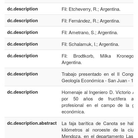
dc.description
Fil: Etcheverry, R.; Argentina.
dc.description
Fil: Fernández, R.; Argentina.
dc.description
Fil: Ametrano, S.; Argentina.
dc.description
Fil: Schalamuk, I.; Argentina.
dc.description
Fil: Brodtkorb, Milka Kronegol
Argentina.
dc.description
Trabajo presentado en el II Congre
Geología Económica - San Juan - 19
dc.description
Homenaje al Ingeniero D. Victorio Ang
por 50 años de fructífera acti
profesional en el campo de la geo
económica.
dc.description.abstract
La faja barítica de Canota se hall
kilómetros al noroeste de la ciud
Mendoza, en el departamento Las H