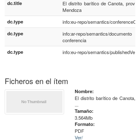
dc.title
El distrito barítico de Canota, provin
Mendoza
dc.type
info:eu-repo/semantics/conferenceOb
dc.type
info:ar-repo/semantics/documen
conferencia
dc.type
info:eu-repo/semantics/publishedVers
Ficheros en el ítem
Nombre:
El distrito barítico de Canota,
...
Tamaño:
3.564Mb
Formato:
PDF
Ver/