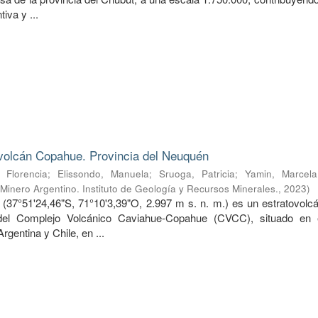
tiva y ...
 volcán Copahue. Provincia del Neuquén
Florencia
;
Elissondo, Manuela
;
Sruoga, Patricia
;
Yamin, Marcel
 Minero Argentino. Instituto de Geología y Recursos Minerales.
,
2023
)
(37°51'24,46"S, 71°10'3,39"O, 2.997 m s. n. m.) es un estratovolcá
del Complejo Volcánico Caviahue-Copahue (CVCC), situado en e
Argentina y Chile, en ...