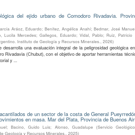
ológica del ejido urbano de Comodoro Rivadavia. Provin
arcía Aráoz, Eduardo
;
Benítez, Angélica Anahí
;
Bedmar, José Manue
, Lucila Mercedes
;
Gallegos, Eduardo
;
Vidal, Pablo
;
Ruiz, Patricio
gentino. Instituto de Geología y Recursos Minerales.
,
2026
)
 desarrolla una evaluación integral de la peligrosidad geológica en
 Rivadavia (Chubut), con el objetivo de aportar herramientas técni
orial y ...
 acantilados de un sector de la costa de General Pueyrredón
vimientos en masa. Mar del Plata, Provincia de Buenos Air
uel
;
Bacino, Guido Luis
;
Alonso, Guadalupe
(
Servicio Geológic
o de Geología y Recursos Minerales.
,
2025
)