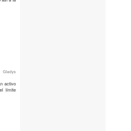
a Gladys
n activo
l límite