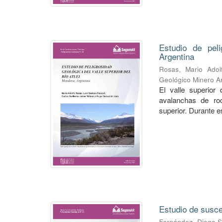
Estudio de peli
Argentina
Rosas, Mario Adol
Geológico Minero Ar
El valle superior 
avalanchas de roc
superior. Durante es
Estudio de susce
Fernández, Diego S