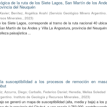
lógica de la ruta de los Siete Lagos, San Martín de los Ande
ovincia del Neuquén
Xavier
;
Benítez, Angélica Anahí
(
Servicio Geológico Minero Argentino. 
rsos Minerales.
,
2023
)
 los Siete Lagos, corresponde al tramo de la ruta nacional 40 ubica
 San Martín de los Andes y Villa La Angostura, provincia del Neuqué
leza paisajística ...
 la susceptibilidad a los procesos de remoción en mas
ubut
iz
;
Azcurra, Diego
;
Carballo, Federico Daniel
;
Heredia, Melisa Soledad
gentino. Instituto de Geología y Recursos Minerales.
,
2023
)
ajo se generó un mapa de susceptibilidad (alta, media y baja) a los
a de la provincia del Chubut, a una escala 1:750.000, contribuyendo