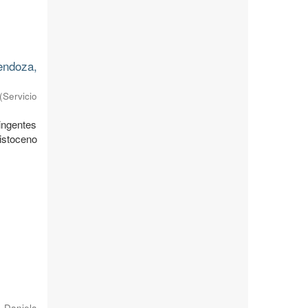
endoza,
(
Servicio
ingentes
istoceno
, Daniela