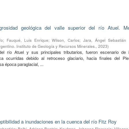
grosidad geológica del valle superior del río Atuel. M
fo
;
Fauqué, Luis Enrique
;
Wilson, Carlos
;
Jara, Ángel Sebastián
gentino. Instituto de Geología y Recursos Minerales.
,
2023
)
del río Atuel y sus principales tributarios, fueron escenario de 
a ocurridas debido al retroceso glaciario, hacia finales del Ple
a época paraglacial, ...
ptibilidad a inundaciones en la cuenca del río Fitz Roy
ebastián
;
Balbi, Adriana Beatriz
;
Kaufman, Johanna Florencia
;
Villegas