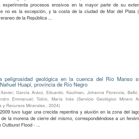
a experimenta procesos erosivos en la mayor parte de su exten
 no es la excepción, y la costa de la ciudad de Mar del Plata (p
veraneo de la República ...
a peligrosidad geológica en la cuenca del Río Manso su
Nahuel Huapi, provincia de Río Negro
Xavier
;
García Aráoz, Eduardo
;
Kaufman, Johanna Florencia
;
Balbi
ejandro Emmanuel
;
Tobío, María Inés
(
Servicio Geológico Minero Ar
ía y Recursos Minerales.
,
2024
)
009 tuvo lugar una crecida repentina y aluvión en la zona del la
a de la morena de cierre del mismo, correspondiéndose a un fenóm
Outburst Flood - ...