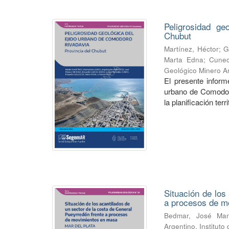
Peligrosidad ge
Chubut
Martínez, Héctor
;
G
Marta Edna
;
Cuneo
Geológico Minero Ar
El presente informe
urbano de Comodoro
la planificación territ
Situación de los
a procesos de mo
Bedmar, José Man
Argentino. Institut