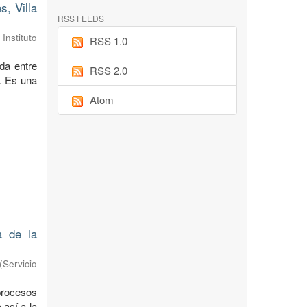
s, Villa
RSS FEEDS
Instituto
RSS 1.0
da entre
RSS 2.0
n. Es una
Atom
a de la
(
Servicio
 procesos
 así a la