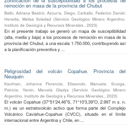
Zonificación de la susceptibilidad a los procesos de
remoción en masa de la provincia del Chubut
Balbi, Adriana Beatriz
;
Azcurra, Diego
;
Carballo, Federico Daniel
;
Heredia, Melisa Soledad
(
Servicio Geológico Minero Argentino.
Instituto de Geología y Recursos Minerales.
,
2023
)
En el presente trabajo se generó un mapa de susceptibilidad
(alta, media y baja) a los procesos de remoción en masa de la
provincia del Chubut, a una escala 1:750.000, contribuyendo así
a la planificación preventiva y ...
Peligrosidad del volcán Copahue. Provincia del
Neuquén
Kaufman, Johanna Florencia
;
Elissondo, Manuela
;
Sruoga,
Patricia
;
Yamin, Marcela Gladys
(
Servicio Geológico Minero
Argentino. Instituto de Geología y Recursos Minerales.
,
2023
)
El volcán Copahue (37°51'24,46"S, 71°10'3,39"O, 2.997 m s. n.
m.) es un estratovolcán activo que forma parte del Complejo
Volcánico Caviahue-Copahue (CVCC), situado en el límite
internacional entre Argentina y Chile, en ...