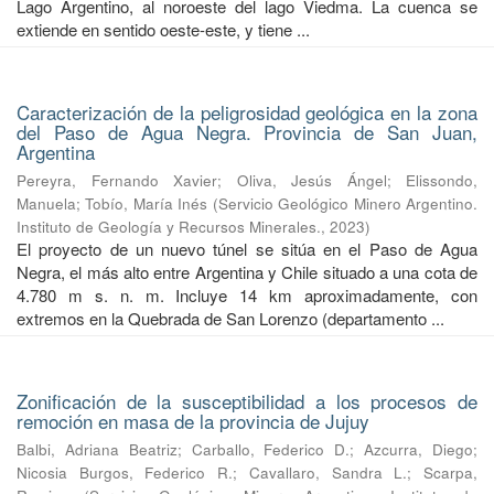
Lago Argentino, al noroeste del lago Viedma. La cuenca se
extiende en sentido oeste-este, y tiene ...
Caracterización de la peligrosidad geológica en la zona
del Paso de Agua Negra. Provincia de San Juan,
Argentina
Pereyra, Fernando Xavier
;
Oliva, Jesús Ángel
;
Elissondo,
Manuela
;
Tobío, María Inés
(
Servicio Geológico Minero Argentino.
Instituto de Geología y Recursos Minerales.
,
2023
)
El proyecto de un nuevo túnel se sitúa en el Paso de Agua
Negra, el más alto entre Argentina y Chile situado a una cota de
4.780 m s. n. m. Incluye 14 km aproximadamente, con
extremos en la Quebrada de San Lorenzo (departamento ...
Zonificación de la susceptibilidad a los procesos de
remoción en masa de la provincia de Jujuy
Balbi, Adriana Beatriz
;
Carballo, Federico D.
;
Azcurra, Diego
;
Nicosia Burgos, Federico R.
;
Cavallaro, Sandra L.
;
Scarpa,