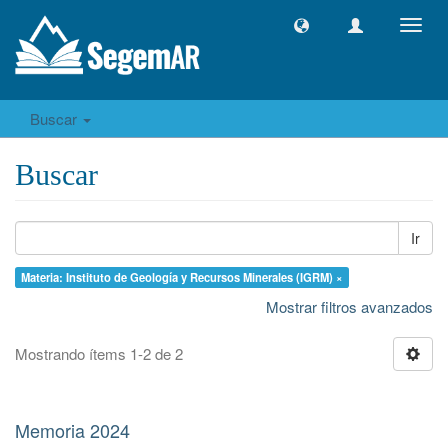
Camb
naveg
Buscar
Buscar
Ir
Materia: Instituto de Geología y Recursos Minerales (IGRM) ×
Mostrar filtros avanzados
Mostrando ítems 1-2 de 2
Memoria 2024