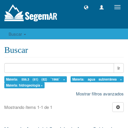
Camb
naveg
Buscar
Buscar
Ir
Materia: 556.3 (61) (82) ¨1966¨ ×
Materia: agua subterránea ×
Materia: hidrogeología ×
Mostrar filtros avanzados
Mostrando ítems 1-1 de 1