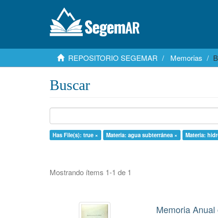
REPOSITORIO SEGEMAR
Memorias
B
Buscar
Has File(s): true ×
Materia: agua subterránea ×
Materia: hid
Mostrando ítems 1-1 de 1
Memoria Anual 