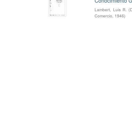
Conocimiento G
Lambert, Luis R.
(
D
Comercio
,
1946
)