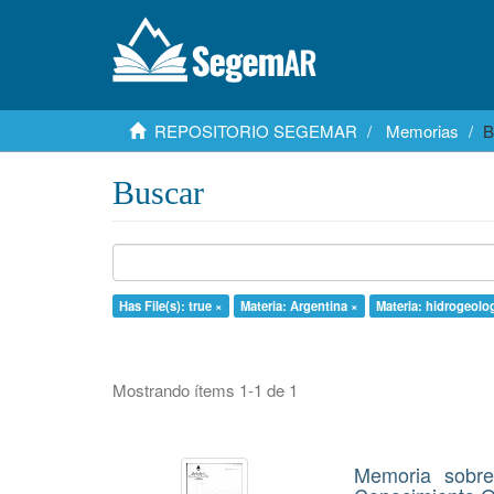
REPOSITORIO SEGEMAR
Memorias
B
Buscar
Has File(s): true ×
Materia: Argentina ×
Materia: hidrogeolo
Mostrando ítems 1-1 de 1
Memoria sobre