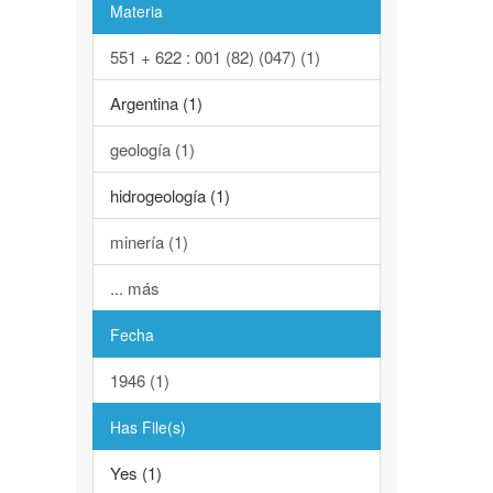
Materia
551 + 622 : 001 (82) (047) (1)
Argentina (1)
geología (1)
hidrogeología (1)
minería (1)
... más
Fecha
1946 (1)
Has File(s)
Yes (1)