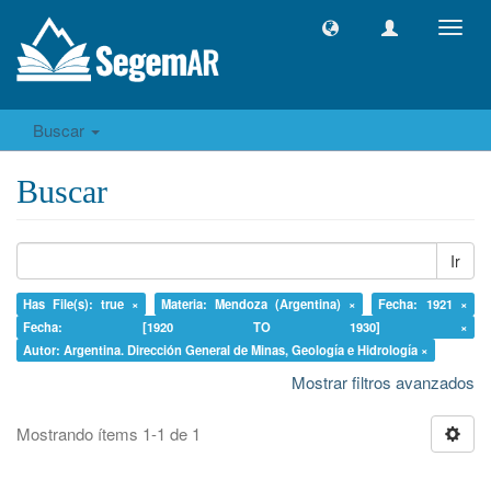
Camb
naveg
Buscar
Buscar
Ir
Has File(s): true ×
Materia: Mendoza (Argentina) ×
Fecha: 1921 ×
Fecha: [1920 TO 1930] ×
Autor: Argentina. Dirección General de Minas, Geología e Hidrología ×
Mostrar filtros avanzados
Mostrando ítems 1-1 de 1