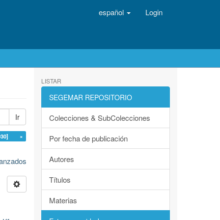
español
Login
LISTAR
SEGEMAR REPOSITORIO
Ir
Colecciones & SubColecciones
930] ×
Por fecha de publicación
Autores
avanzados
Títulos
Materias