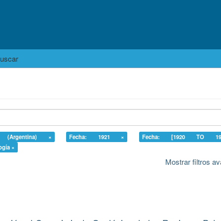
uscar
y (Argentina) ×
Fecha: 1921 ×
Fecha: [1920 TO 1
ogía ×
Mostrar filtros 