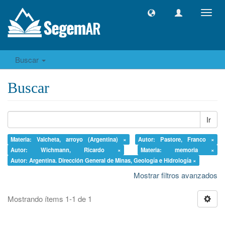
Camb
naveg
Buscar
Buscar
Ir
Materia: Valcheta, arroyo (Argentina) ×
Autor: Pastore, Franco ×
Autor: Wichmann, Ricardo ×
Materia: memoria ×
Autor: Argentina. Dirección General de Minas, Geología e Hidrología ×
Mostrar filtros avanzados
Mostrando ítems 1-1 de 1