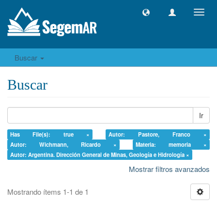
Camb
naveg
Buscar
Buscar
Ir
Has File(s): true ×
Autor: Pastore, Franco ×
Autor: Wichmann, Ricardo ×
Materia: memoria ×
Autor: Argentina. Dirección General de Minas, Geología e Hidrología ×
Mostrar filtros avanzados
Mostrando ítems 1-1 de 1