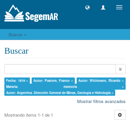
Camb
naveg
Buscar
Buscar
Ir
Fecha: 1919 ×
Autor: Pastore, Franco ×
Autor: Wichmann, Ricardo ×
Materia: memoria ×
Autor: Argentina. Dirección General de Minas, Geología e Hidrología ×
Mostrar filtros avanzados
Mostrando ítems 1-1 de 1