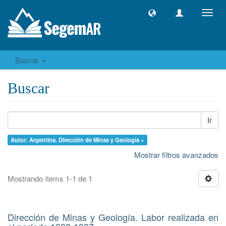
Camb
naveg
Buscar
Buscar
Ir
Autor: Argentina. Dirección de Minas y Geología ×
Mostrar filtros avanzados
Mostrando ítems 1-1 de 1
Dirección de Minas y Geología. Labor realizada en