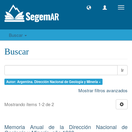
Camb
naveg
Buscar
Buscar
Ir
Autor: Argentina. Dirección Nacional de Geología y Minería ×
Mostrar filtros avanzados
Mostrando ítems 1-2 de 2
Memoria Anual de la Dirección Nacional de