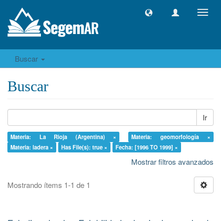
Camb
naveg
Buscar
Buscar
Ir
Materia: La Rioja (Argentina) ×
Materia: geomorfología ×
Materia: ladera ×
Has File(s): true ×
Fecha: [1996 TO 1999] ×
Mostrar filtros avanzados
Mostrando ítems 1-1 de 1