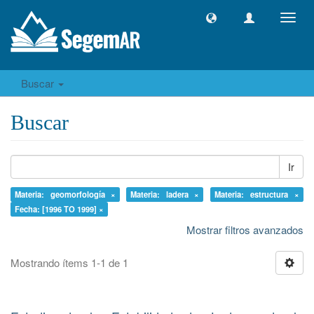
Camb
naveg
Buscar
Buscar
Ir
Materia: geomorfología ×
Materia: ladera ×
Materia: estructura ×
Fecha: [1996 TO 1999] ×
Mostrar filtros avanzados
Mostrando ítems 1-1 de 1