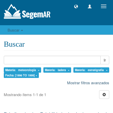
Camb
naveg
Buscar
Buscar
Ir
Materia: meteorología ×
Materia: ladera ×
Materia: estratigrafía ×
Fecha: [1996 TO 1999] ×
Mostrar filtros avanzados
Mostrando ítems 1-1 de 1