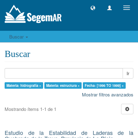
Camb
naveg
Buscar
Buscar
Ir
Materia: hidrografía ×
Materia: estructura ×
Fecha: [1996 TO 1999] ×
Mostrar filtros avanzados
Mostrando ítems 1-1 de 1
Estudio de la Estabilidad de Laderas de la