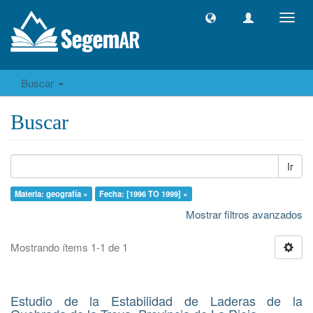
Camb
naveg
Buscar
Buscar
Ir
Materia: geografía ×
Fecha: [1996 TO 1999] ×
Mostrar filtros avanzados
Mostrando ítems 1-1 de 1
Estudio de la Estabilidad de Laderas de la