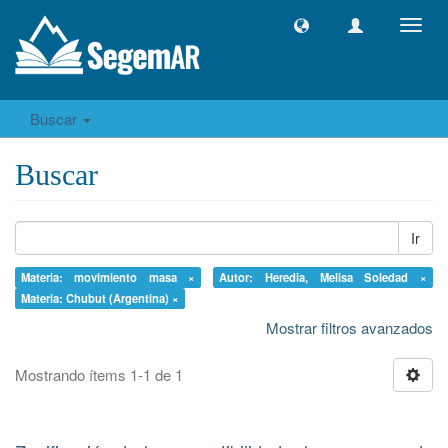
Camb
naveg
Buscar
Buscar
Ir
Materia: movimiento masa ×
Autor: Heredia, Melisa Soledad ×
Materia: Chubut (Argentina) ×
Mostrar filtros avanzados
Mostrando ítems 1-1 de 1