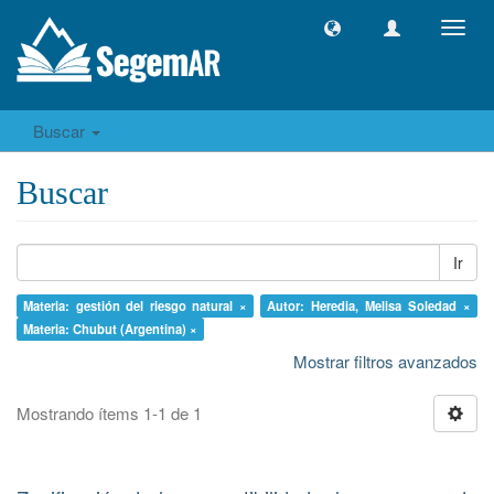
Camb
naveg
Buscar
Buscar
Ir
Materia: gestión del riesgo natural ×
Autor: Heredia, Melisa Soledad ×
Materia: Chubut (Argentina) ×
Mostrar filtros avanzados
Mostrando ítems 1-1 de 1