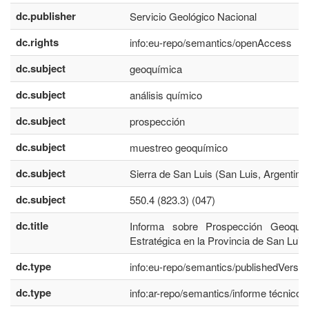
dc.publisher
Servicio Geológico Nacional
dc.rights
info:eu-repo/semantics/openAccess
dc.subject
geoquímica
dc.subject
análisis químico
dc.subject
prospección
dc.subject
muestreo geoquímico
dc.subject
Sierra de San Luis (San Luis, Argentina
dc.subject
550.4 (823.3) (047)
dc.title
Informa sobre Prospección Geoquí
Estratégica en la Provincia de San Luis
dc.type
info:eu-repo/semantics/publishedVersio
dc.type
info:ar-repo/semantics/informe técnico