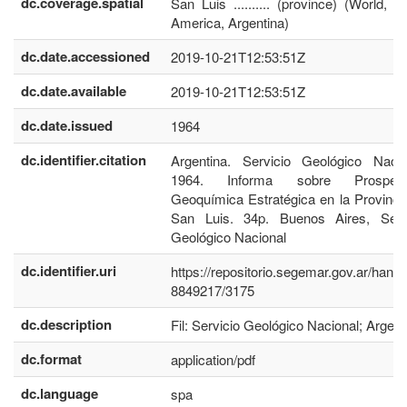
dc.coverage.spatial
San Luis .......... (province) (World, S
America, Argentina)
dc.date.accessioned
2019-10-21T12:53:51Z
dc.date.available
2019-10-21T12:53:51Z
dc.date.issued
1964
dc.identifier.citation
Argentina. Servicio Geológico Nacio
1964. Informa sobre Prospecc
Geoquímica Estratégica en la Provinci
San Luis. 34p. Buenos Aires, Serv
Geológico Nacional
dc.identifier.uri
https://repositorio.segemar.gov.ar/handl
8849217/3175
dc.description
Fil: Servicio Geológico Nacional; Argent
dc.format
application/pdf
dc.language
spa