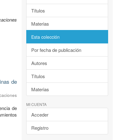
Títulos
caciones
Materias
Esta colección
Por fecha de publicación
Autores
Títulos
dinas de
Materias
caciones
MI CUENTA
encia de
ramientos
Acceder
Registro