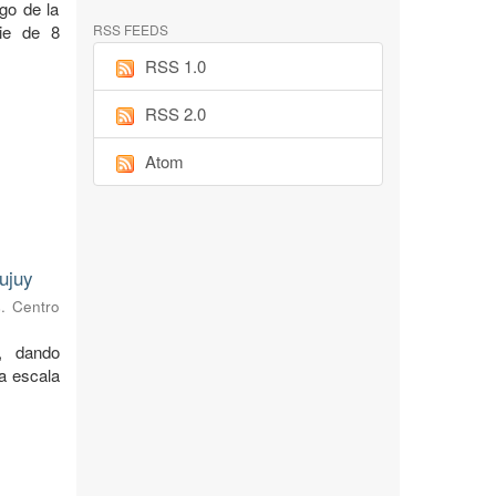
rgo de la
cie de 8
RSS FEEDS
RSS 1.0
RSS 2.0
Atom
ujuy
s. Centro
, dando
 a escala