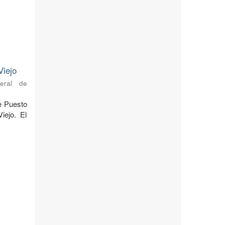
Viejo
neral de
de Puesto
iejo. El