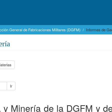
cción General de Fabricaciones Militares (DGFM)
Informes de Geo
ería
aterias
Ir
 y Minería de la DGFM y d