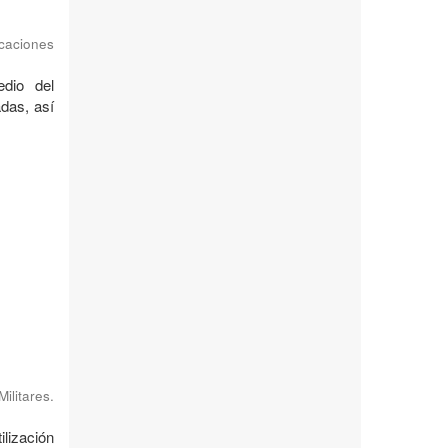
caciones
dio del
adas, así
ilitares.
ilización