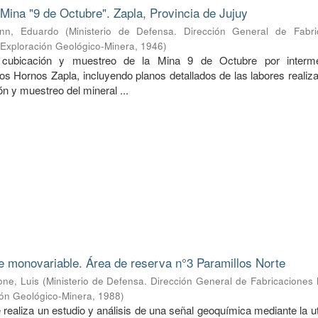
 Mina "9 de Octubre". Zapla, Provincia de Jujuy
nn, Eduardo
(
Ministerio de Defensa. Dirección General de Fabri
e Exploración Geológico-Minera
,
1946
)
 cubicación y muestreo de la Mina 9 de Octubre por interme
os Hornos Zapla, incluyendo planos detallados de las labores realiz
n y muestreo del mineral ...
te monovariable. Área de reserva n°3 Paramillos Norte
one, Luis
(
Ministerio de Defensa. Dirección General de Fabricaciones M
ión Geológico-Minera
,
1988
)
 realiza un estudio y análisis de una señal geoquímica mediante la ut