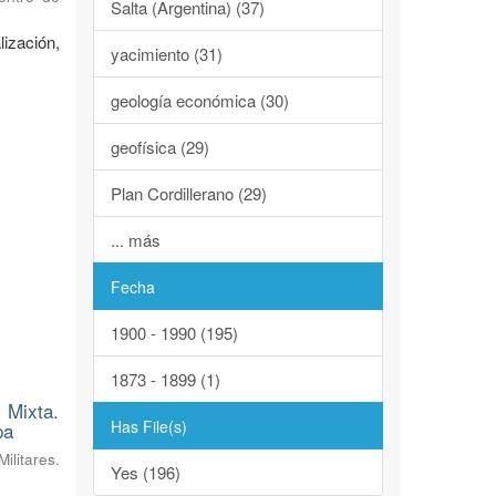
Salta (Argentina) (37)
ización,
yacimiento (31)
geología económica (30)
geofísica (29)
Plan Cordillerano (29)
... más
Fecha
1900 - 1990 (195)
1873 - 1899 (1)
 Mixta.
Has File(s)
pa
litares.
Yes (196)