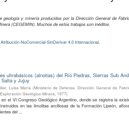
e geología y minería producidos por la Dirección General de Fabri
-Minera (CEGEMIN). Muchos de estos trabajos son inéditos.
tribución-NoComercial-SinDerivar 4.0 Internacional
.
nes ultrabásicos (alnoitas) del Río Piedras, Sierras Sub An
 Salta y Jujuy
illar, Luisa María
(
Ministerio de Defensa. Dirección General de Fabri
e Exploración Geológico-Minera
,
1977
)
 en el VI Congreso Geológico Argentino, donde se registra la exist
 instruidos en las limolitas arcillosas de la Formación Lipeón, aflo
entes del ...