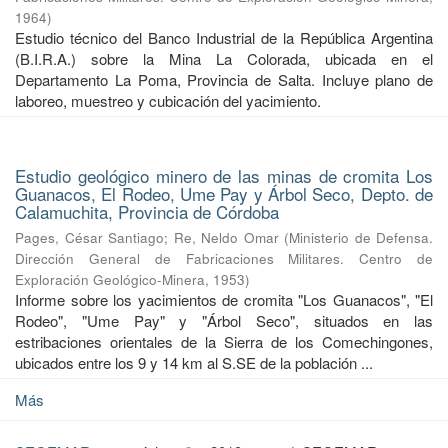
1964
)
Estudio técnico del Banco Industrial de la República Argentina
(B.I.R.A.) sobre la Mina La Colorada, ubicada en el
Departamento La Poma, Provincia de Salta. Incluye plano de
laboreo, muestreo y cubicación del yacimiento.
Estudio geológico minero de las minas de cromita Los
Guanacos, El Rodeo, Ume Pay y Árbol Seco, Depto. de
Calamuchita, Provincia de Córdoba
Pages, César Santiago
;
Re, Neldo Omar
(
Ministerio de Defensa.
Dirección General de Fabricaciones Militares. Centro de
Exploración Geológico-Minera
,
1953
)
Informe sobre los yacimientos de cromita "Los Guanacos", "El
Rodeo", "Ume Pay" y "Árbol Seco", situados en las
estribaciones orientales de la Sierra de los Comechingones,
ubicados entre los 9 y 14 km al S.SE de la población ...
Más