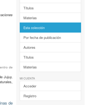
Títulos
caciones
Materias
Esta colección
Por fecha de publicación
Autores
Títulos
Materias
Centro de
de Jujuy.
MI CUENTA
turales,
Acceder
Registro
dinas de