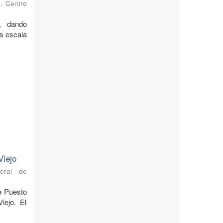
s. Centro
, dando
 a escala
Viejo
neral de
de Puesto
iejo. El