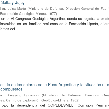
 Salta y Jujuy
illar, Luisa María
(
Ministerio de Defensa. Dirección General de Fabri
e Exploración Geológico-Minera
,
1977
)
 en el VI Congreso Geológico Argentino, donde se registra la exist
 instruidos en las limolitas arcillosas de la Formación Lipeón, aflo
entes del ...
 litio en los salares de la Puna Argentina y la situación mu
s compuestos
is
;
Brennan, Inocencio
(
Ministerio de Defensa. Dirección Ge
ares. Centro de Exploración Geológico-Minera
,
1982
)
do bajo la dependencia del COPEDESMEL (Comisión Perman