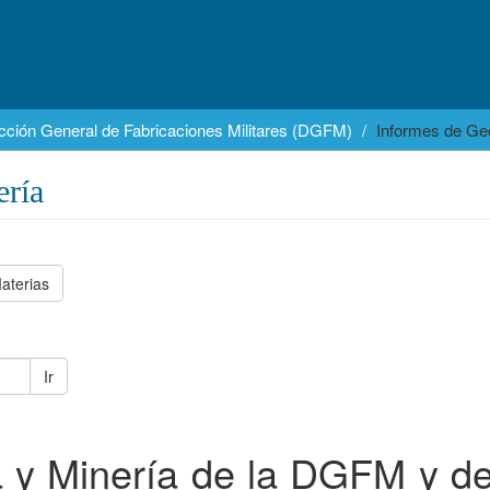
cción General de Fabricaciones Militares (DGFM)
Informes de Geo
ería
aterias
Ir
 y Minería de la DGFM y d