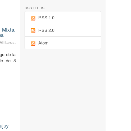
RSS FEEDS
RSS 1.0
 Mixta.
RSS 2.0
pa
litares.
Atom
rgo de la
cie de 8
ujuy