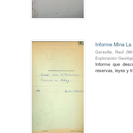
Informe Mina La 
Garavilla, Raúl
(
Mi
Exploración Geológ
Informe que descr
reservas, leyes y t