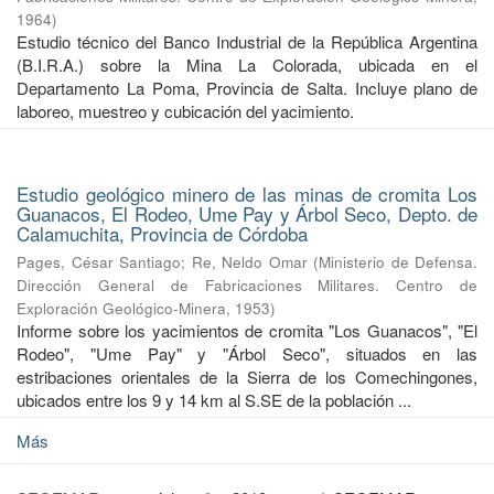
1964
)
Estudio técnico del Banco Industrial de la República Argentina
(B.I.R.A.) sobre la Mina La Colorada, ubicada en el
Departamento La Poma, Provincia de Salta. Incluye plano de
laboreo, muestreo y cubicación del yacimiento.
Estudio geológico minero de las minas de cromita Los
Guanacos, El Rodeo, Ume Pay y Árbol Seco, Depto. de
Calamuchita, Provincia de Córdoba
Pages, César Santiago
;
Re, Neldo Omar
(
Ministerio de Defensa.
Dirección General de Fabricaciones Militares. Centro de
Exploración Geológico-Minera
,
1953
)
Informe sobre los yacimientos de cromita "Los Guanacos", "El
Rodeo", "Ume Pay" y "Árbol Seco", situados en las
estribaciones orientales de la Sierra de los Comechingones,
ubicados entre los 9 y 14 km al S.SE de la población ...
Más