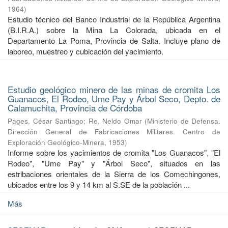
1964
)
Estudio técnico del Banco Industrial de la República Argentina
(B.I.R.A.) sobre la Mina La Colorada, ubicada en el
Departamento La Poma, Provincia de Salta. Incluye plano de
laboreo, muestreo y cubicación del yacimiento.
Estudio geológico minero de las minas de cromita Los
Guanacos, El Rodeo, Ume Pay y Árbol Seco, Depto. de
Calamuchita, Provincia de Córdoba
Pages, César Santiago
;
Re, Neldo Omar
(
Ministerio de Defensa.
Dirección General de Fabricaciones Militares. Centro de
Exploración Geológico-Minera
,
1953
)
Informe sobre los yacimientos de cromita "Los Guanacos", "El
Rodeo", "Ume Pay" y "Árbol Seco", situados en las
estribaciones orientales de la Sierra de los Comechingones,
ubicados entre los 9 y 14 km al S.SE de la población ...
Más