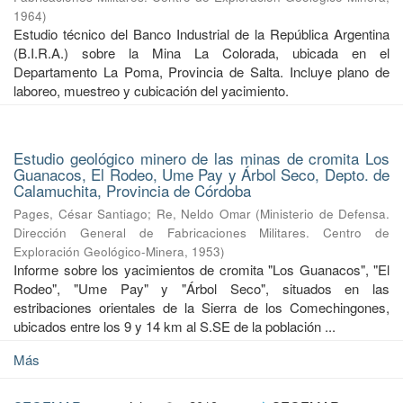
1964
)
Estudio técnico del Banco Industrial de la República Argentina
(B.I.R.A.) sobre la Mina La Colorada, ubicada en el
Departamento La Poma, Provincia de Salta. Incluye plano de
laboreo, muestreo y cubicación del yacimiento.
Estudio geológico minero de las minas de cromita Los
Guanacos, El Rodeo, Ume Pay y Árbol Seco, Depto. de
Calamuchita, Provincia de Córdoba
Pages, César Santiago
;
Re, Neldo Omar
(
Ministerio de Defensa.
Dirección General de Fabricaciones Militares. Centro de
Exploración Geológico-Minera
,
1953
)
Informe sobre los yacimientos de cromita "Los Guanacos", "El
Rodeo", "Ume Pay" y "Árbol Seco", situados en las
estribaciones orientales de la Sierra de los Comechingones,
ubicados entre los 9 y 14 km al S.SE de la población ...
Más