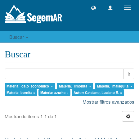
Camb
naveg
Buscar
Buscar
Ir
Materia: dato económico ×
Materia: limonita ×
Materia: malaquita ×
Materia: bornita ×
Materia: azurita ×
Autor: Catalano, Luciano R. ×
Mostrar filtros avanzados
Mostrando ítems 1-1 de 1