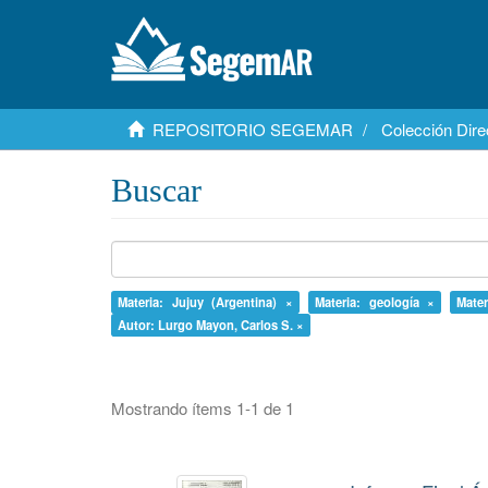
REPOSITORIO SEGEMAR
Colección Dire
Buscar
Materia: Jujuy (Argentina) ×
Materia: geología ×
Mater
Autor: Lurgo Mayon, Carlos S. ×
Mostrando ítems 1-1 de 1