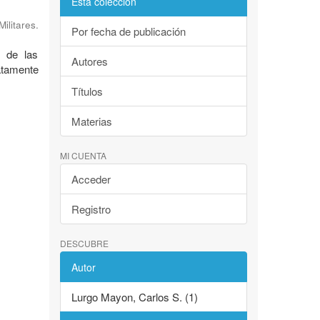
Esta colección
litares.
Por fecha de publicación
e de las
Autores
atamente
Títulos
Materias
MI CUENTA
Acceder
Registro
DESCUBRE
Autor
Lurgo Mayon, Carlos S. (1)