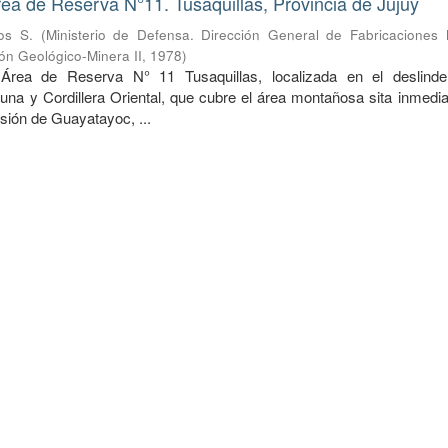
rea de Reserva N°11. Tusaquillas, Provincia de Jujuy
os S.
(
Ministerio de Defensa. Dirección General de Fabricaciones Mi
ón Geológico-Minera II
,
1978
)
 Área de Reserva N° 11 Tusaquillas, localizada en el deslind
una y Cordillera Oriental, que cubre el área montañosa sita inmedi
esión de Guayatayoc, ...