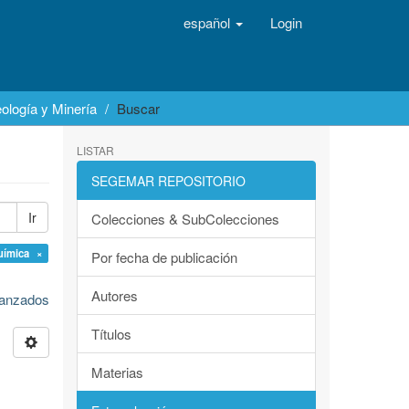
español
Login
ología y Minería
Buscar
LISTAR
SEGEMAR REPOSITORIO
Ir
Colecciones & SubColecciones
uímica ×
Por fecha de publicación
Autores
avanzados
Títulos
Materias