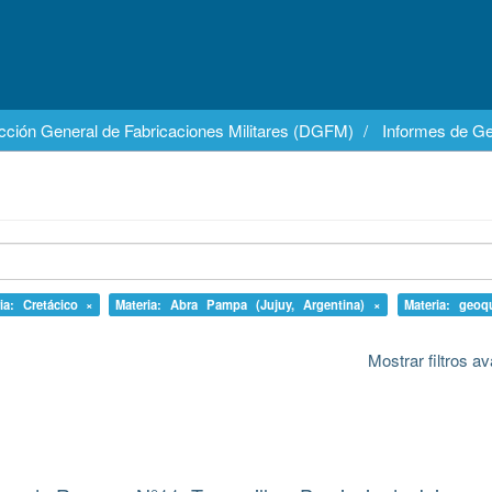
cción General de Fabricaciones Militares (DGFM)
Informes de Ge
ia: Cretácico ×
Materia: Abra Pampa (Jujuy, Argentina) ×
Materia: geoq
Mostrar filtros 